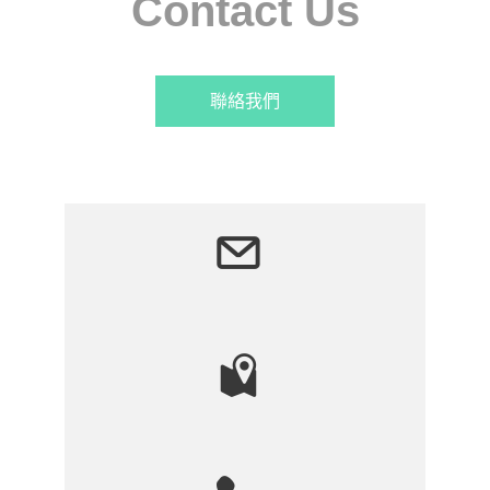
Contact Us
聯絡我們
2024-03-20
智慧投資：上班族被動收入
PTT分享與交流！
2023-02-07