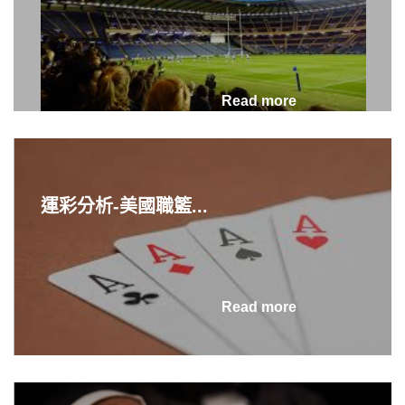
Read more
運彩分析-美國職籃...
Read more
2025-04-17
NBA運彩投注策略與賽事
I88娛樂城是近年線上博弈市場中頗
數據分析：提升命中率的實
具知名度的娛樂品牌，以豐富的體
務研究