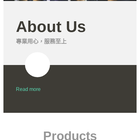
About Us
專業用心，服務至上
Read more
Products