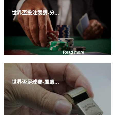
育博彩、真人娛樂與電子遊戲為核
心特色。平台操作簡便、頁面設計
世界盃投注競猜-分...
流暢，深受亞洲玩家喜愛。特別是
在體育投注領域，I88提供覆蓋全球
賽事的即時盤口與賠率資訊，包括
NBA、歐冠盃、MLB、NFL等頂尖
聯賽，並支援多種盤口格式與串關
Read more
玩法，滿足不同層級玩家的需求。
2025-03-07
NBA運彩投注攻略：賠率
台灣運彩（台灣運動彩券）是由台
分析、投注技巧與必勝策略
灣政府合法運營的運動彩票平台，
世界盃足球賽-風靡...
為台灣民眾提供合法的運彩投注選
項。自從台灣運彩成立以來，它不
僅吸引了大量運動迷，也成為了許
多投注者的首選平台。台灣運彩的
主要特點是提供各種體育賽事的投