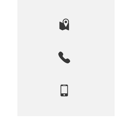
2023-02-07
在線玩百家樂專家指南
百家樂是一款流行的娛樂城遊戲，
已經存在了幾個世紀，但現在可以
在線玩了。對於想要在舒適的家中
享受遊戲的刺激和快節奏動作的玩
家來說，這是個好消息。這是在線
2023-01-25
玩百家樂的專家指南。
在線老虎機無需存款
無需存款的在線老虎機是指無需存
款即可在線玩的老虎機遊戲。這些
遊戲通常由在線娛樂城提供，以此
來吸引新玩家並讓他們有機會嘗試
娛樂城的產品，而無需自己承擔任
2023-01-13
何金錢風險。
在線運動的基礎場中投注
在線體育 場中投注 是一種賭博形