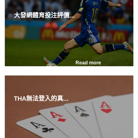
大發網體育投注評價...
Read more
2025-04-17
THA無法登入的真...
NBA運彩投注策略與賽事
I88娛樂城是近年線上博弈市場中頗
數據分析：提升命中率的實
具知名度的娛樂品牌，以豐富的體
務研究
育博彩、真人娛樂與電子遊戲為核
心特色。平台操作簡便、頁面設計