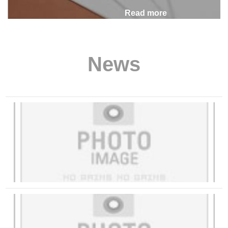
流暢，深受亞洲玩家喜愛。特別是
Read more
2025-03-07
在體育投注領域，I88提供覆蓋全球
NBA運彩投注攻略：賠率
賽事的即時盤口與賠率資訊，包括
台灣運彩（台灣運動彩券）是由台
分析、投注技巧與必勝策略
NBA、歐冠盃、MLB、NFL等頂尖
灣政府合法運營的運動彩票平台，
News
聯賽，並支援多種盤口格式與串關
為台灣民眾提供合法的運彩投注選
玩法，滿足不同層級玩家的需求。
項。自從台灣運彩成立以來，它不
僅吸引了大量運動迷，也成為了許
2024-12-16
多投注者的首選平台。台灣運彩的
九州無法登入究竟是技術故
主要特點是提供各種體育賽事的投
障還是永久關閉的徵兆？
注，包括足球、籃球、棒球、排球
等各項運動，並且依據賽事的類型
和受歡迎程度，提供不同的賠率和
投注方式。
2024-12-16
LEO娛樂城無法登入原因成
謎，是否與九州娛樂城一樣