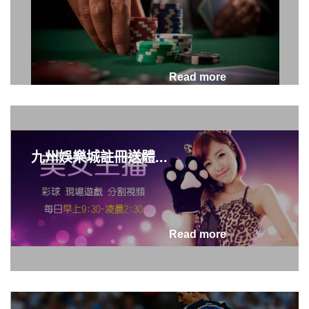
Read more
九州娛樂城註冊送體...
Read more