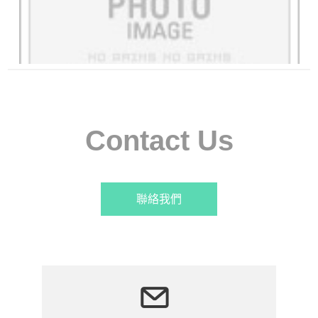
走向關閉？
2024-09-27
九州娛樂城詐騙實錄：真實
玩家血淚控訴不出金陷阱！
Contact Us
聯絡我們
2024-03-20
智慧投資：上班族被動收入
PTT分享與交流！