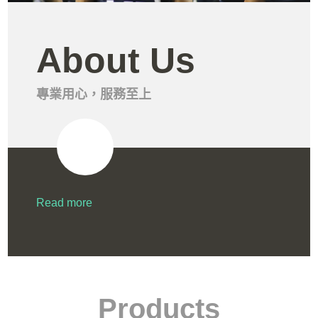
About Us
專業用心，服務至上
Read more
Products