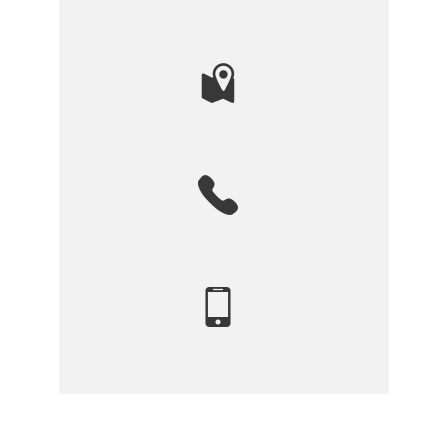
2023-02-07
在線玩百家樂專家指南
百家樂是一款流行的娛樂城遊戲，
已經存在了幾個世紀，但現在可以
在線玩了。對於想要在舒適的家中
享受遊戲的刺激和快節奏動作的玩
家來說，這是個好消息。這是在線
2023-01-25
玩百家樂的專家指南。
在線老虎機無需存款
無需存款的在線老虎機是指無需存
款即可在線玩的老虎機遊戲。這些
遊戲通常由在線娛樂城提供，以此
來吸引新玩家並讓他們有機會嘗試
娛樂城的產品，而無需自己承擔任
2023-01-13
何金錢風險。
在線運動的基礎場中投注
在線體育 場中投注 是一種賭博形