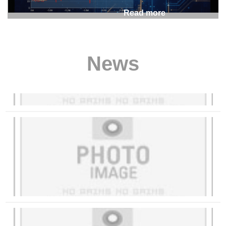
流暢，深受亞洲玩家喜愛。特別是
Read more
2025-03-07
在體育投注領域，I88提供覆蓋全球
NBA運彩投注攻略：賠率
賽事的即時盤口與賠率資訊，包括
台灣運彩（台灣運動彩券）是由台
分析、投注技巧與必勝策略
NBA、歐冠盃、MLB、NFL等頂尖
灣政府合法運營的運動彩票平台，
News
聯賽，並支援多種盤口格式與串關
為台灣民眾提供合法的運彩投注選
玩法，滿足不同層級玩家的需求。
項。自從台灣運彩成立以來，它不
僅吸引了大量運動迷，也成為了許
2024-12-16
多投注者的首選平台。台灣運彩的
九州無法登入究竟是技術故
主要特點是提供各種體育賽事的投
障還是永久關閉的徵兆？
注，包括足球、籃球、棒球、排球
等各項運動，並且依據賽事的類型
和受歡迎程度，提供不同的賠率和
投注方式。
2024-12-16
LEO娛樂城無法登入原因成
謎，是否與九州娛樂城一樣