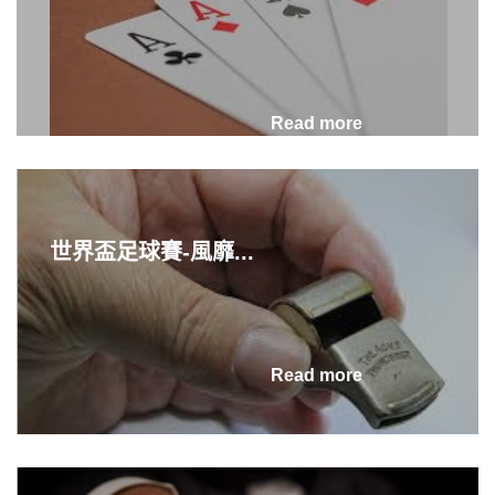
Read more
世界盃足球賽-風靡...
Read more
2025-04-17
NBA運彩投注策略與賽事
I88娛樂城是近年線上博弈市場中頗
數據分析：提升命中率的實
具知名度的娛樂品牌，以豐富的體
務研究