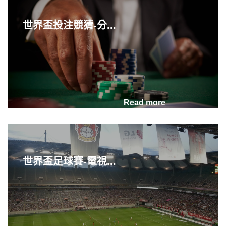
育博彩、真人娛樂與電子遊戲為核
心特色。平台操作簡便、頁面設計
世界盃投注競猜-分...
流暢，深受亞洲玩家喜愛。特別是
在體育投注領域，I88提供覆蓋全球
賽事的即時盤口與賠率資訊，包括
NBA、歐冠盃、MLB、NFL等頂尖
聯賽，並支援多種盤口格式與串關
Read more
玩法，滿足不同層級玩家的需求。
2025-03-07
NBA運彩投注攻略：賠率
台灣運彩（台灣運動彩券）是由台
分析、投注技巧與必勝策略
灣政府合法運營的運動彩票平台，
世界盃足球賽-電視...
為台灣民眾提供合法的運彩投注選
項。自從台灣運彩成立以來，它不
僅吸引了大量運動迷，也成為了許
多投注者的首選平台。台灣運彩的
主要特點是提供各種體育賽事的投