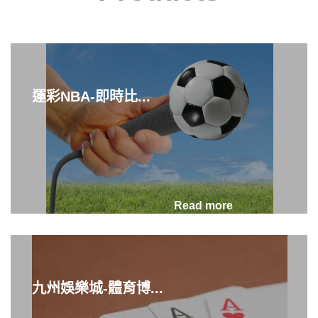
運彩NBA-即時比...
Read more
九州娛樂城-體育博...