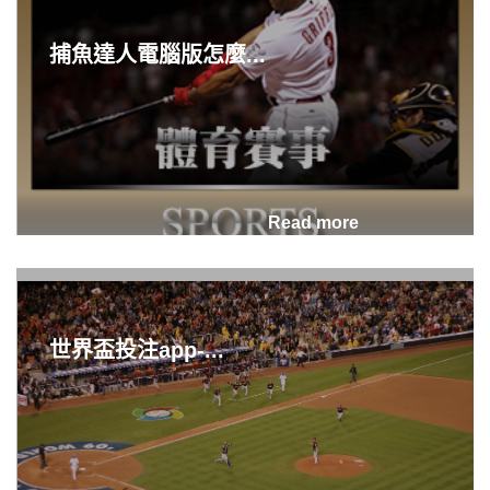
中，老虎機不再是機械的“單臂強
盜”。您將在陸地在線賭場玩的自動
捕魚達人電腦版怎麼...
老虎機與您將在互聯網在線玩的自
動老虎機完全相似賭場。
Read more
2022-01-04
百家樂台灣有哪些很棒的在
百家樂關於基諾，您需要不要忘記
線賭場遊戲
的一個要素是，它遠非一項真正的
世界盃投注app-...
危險運動。沒有任何方式可以預期
會抽取哪些數字。並且前面的球體
現在將不再對下一個球體產生影
響。這項運動被認為是自然的娛
樂。