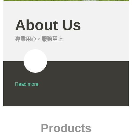
2024-03-20
智慧投資：上班族被動收入
About Us
PTT分享與交流！
專業用心，服務至上
Read more
2023-02-07
在線玩百家樂專家指南
百家樂是一款流行的娛樂城遊戲，
已經存在了幾個世紀，但現在可以
Products
在線玩了。對於想要在舒適的家中