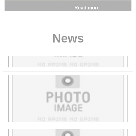
流暢，深受亞洲玩家喜愛。特別是
Read more
2025-03-07
在體育投注領域，I88提供覆蓋全球
NBA運彩投注攻略：賠率
賽事的即時盤口與賠率資訊，包括
台灣運彩（台灣運動彩券）是由台
分析、投注技巧與必勝策略
NBA、歐冠盃、MLB、NFL等頂尖
灣政府合法運營的運動彩票平台，
News
聯賽，並支援多種盤口格式與串關
為台灣民眾提供合法的運彩投注選
玩法，滿足不同層級玩家的需求。
項。自從台灣運彩成立以來，它不
僅吸引了大量運動迷，也成為了許
2024-12-16
多投注者的首選平台。台灣運彩的
九州無法登入究竟是技術故
主要特點是提供各種體育賽事的投
障還是永久關閉的徵兆？
注，包括足球、籃球、棒球、排球
等各項運動，並且依據賽事的類型
和受歡迎程度，提供不同的賠率和
投注方式。
2024-12-16
LEO娛樂城無法登入原因成
謎，是否與九州娛樂城一樣