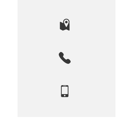
2023-02-07
在線玩百家樂專家指南
百家樂是一款流行的娛樂城遊戲，
已經存在了幾個世紀，但現在可以
在線玩了。對於想要在舒適的家中
享受遊戲的刺激和快節奏動作的玩
家來說，這是個好消息。這是在線
2023-01-25
玩百家樂的專家指南。
在線老虎機無需存款
無需存款的在線老虎機是指無需存
款即可在線玩的老虎機遊戲。這些
遊戲通常由在線娛樂城提供，以此
來吸引新玩家並讓他們有機會嘗試
娛樂城的產品，而無需自己承擔任
2023-01-13
何金錢風險。
在線運動的基礎場中投注
在線體育 場中投注 是一種賭博形