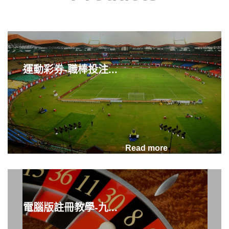
運動彩券-職棒投注...
Read more
電腦版註冊教學-九...