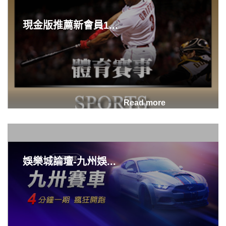
現金版推薦新會員1...
Read more
2025-04-17
娛樂城論壇-九州娛...
NBA運彩投注策略與賽事
I88娛樂城是近年線上博弈市場中頗
數據分析：提升命中率的實
具知名度的娛樂品牌，以豐富的體
務研究
育博彩、真人娛樂與電子遊戲為核
心特色。平台操作簡便、頁面設計