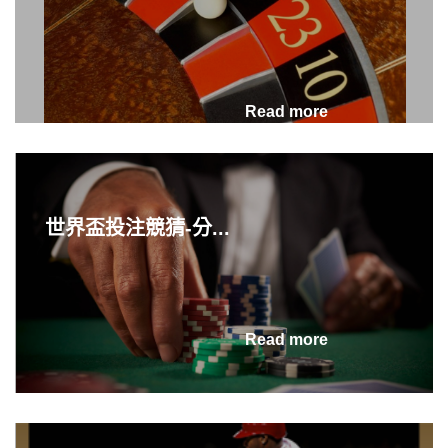
Read more
世界盃投注競猜-分...
Read more