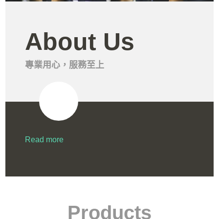
About Us
專業用心，服務至上
Read more
Products