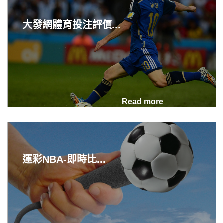
大發網體育投注評價...
Read more
2025-04-17
運彩NBA-即時比...
NBA運彩投注策略與賽事
I88娛樂城是近年線上博弈市場中頗
數據分析：提升命中率的實
具知名度的娛樂品牌，以豐富的體
務研究
育博彩、真人娛樂與電子遊戲為核
心特色。平台操作簡便、頁面設計