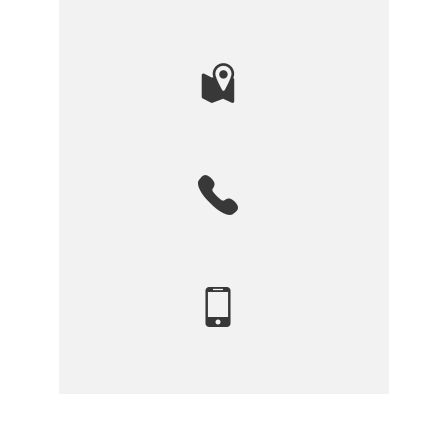
2023-02-07
在線玩百家樂專家指南
百家樂是一款流行的娛樂城遊戲，
已經存在了幾個世紀，但現在可以
在線玩了。對於想要在舒適的家中
享受遊戲的刺激和快節奏動作的玩
家來說，這是個好消息。這是在線
2023-01-25
玩百家樂的專家指南。
在線老虎機無需存款
無需存款的在線老虎機是指無需存
款即可在線玩的老虎機遊戲。這些
遊戲通常由在線娛樂城提供，以此
來吸引新玩家並讓他們有機會嘗試
娛樂城的產品，而無需自己承擔任
2023-01-13
何金錢風險。
在線運動的基礎場中投注
在線體育 場中投注 是一種賭博形