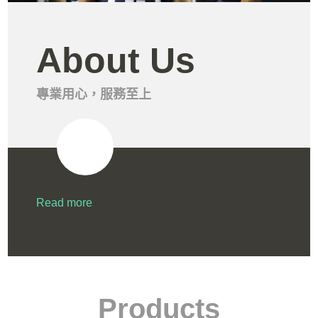
About Us
專業用心，服務至上
Read more
Products