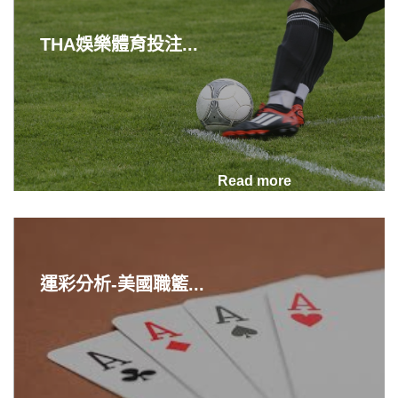
THA娛樂體育投注...
Read more
2025-04-17
運彩分析-美國職籃...
NBA運彩投注策略與賽事
I88娛樂城是近年線上博弈市場中頗
數據分析：提升命中率的實
具知名度的娛樂品牌，以豐富的體
務研究
育博彩、真人娛樂與電子遊戲為核
心特色。平台操作簡便、頁面設計