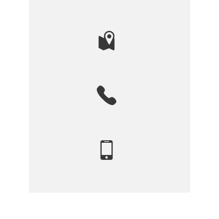
2023-02-07
在線玩百家樂專家指南
百家樂是一款流行的娛樂城遊戲，
已經存在了幾個世紀，但現在可以
在線玩了。對於想要在舒適的家中
享受遊戲的刺激和快節奏動作的玩
家來說，這是個好消息。這是在線
2023-01-25
玩百家樂的專家指南。
在線老虎機無需存款
無需存款的在線老虎機是指無需存
款即可在線玩的老虎機遊戲。這些
遊戲通常由在線娛樂城提供，以此
來吸引新玩家並讓他們有機會嘗試
娛樂城的產品，而無需自己承擔任
2023-01-13
何金錢風險。
在線運動的基礎場中投注
在線體育 場中投注 是一種賭博形