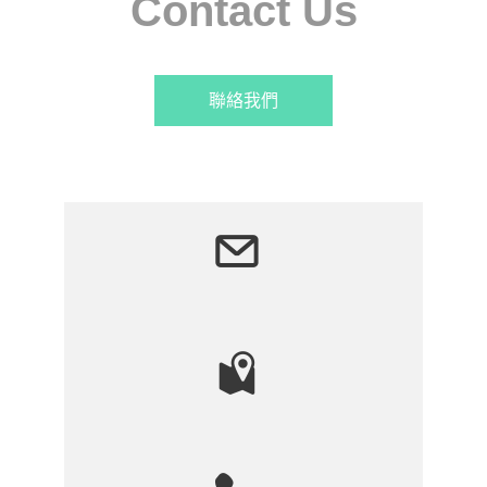
Contact Us
聯絡我們
2024-03-20
智慧投資：上班族被動收入
PTT分享與交流！
2023-02-07