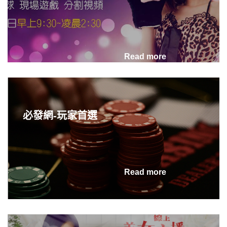
Read more
必發網-玩家首選
Read more
2025-04-17
NBA運彩投注策略與賽事
I88娛樂城是近年線上博弈市場中頗
數據分析：提升命中率的實
具知名度的娛樂品牌，以豐富的體
務研究