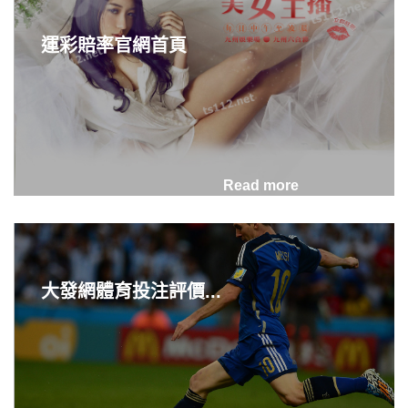
育博彩、真人娛樂與電子遊戲為核
心特色。平台操作簡便、頁面設計
運彩賠率官網首頁
流暢，深受亞洲玩家喜愛。特別是
在體育投注領域，I88提供覆蓋全球
賽事的即時盤口與賠率資訊，包括
NBA、歐冠盃、MLB、NFL等頂尖
聯賽，並支援多種盤口格式與串關
Read more
玩法，滿足不同層級玩家的需求。
2025-03-07
NBA運彩投注攻略：賠率
台灣運彩（台灣運動彩券）是由台
分析、投注技巧與必勝策略
灣政府合法運營的運動彩票平台，
大發網體育投注評價...
為台灣民眾提供合法的運彩投注選
項。自從台灣運彩成立以來，它不
僅吸引了大量運動迷，也成為了許
多投注者的首選平台。台灣運彩的
主要特點是提供各種體育賽事的投