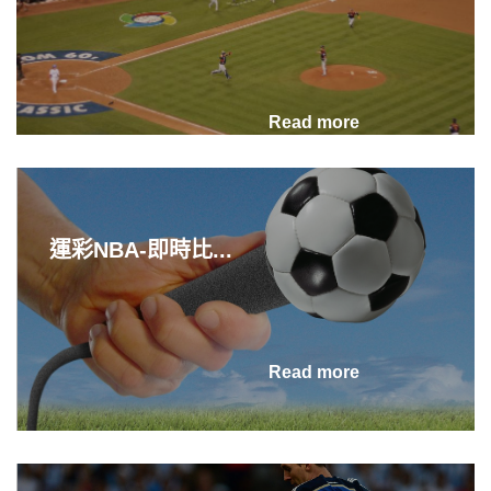
2024-09-27
九州娛樂城詐騙實錄：真實
玩家血淚控訴不出金陷阱！
Read more
2024-03-20
運彩NBA-即時比...
智慧投資：上班族被動收入
PTT分享與交流！
Read more
2023-02-07
在線玩百家樂專家指南
百家樂是一款流行的娛樂城遊戲，