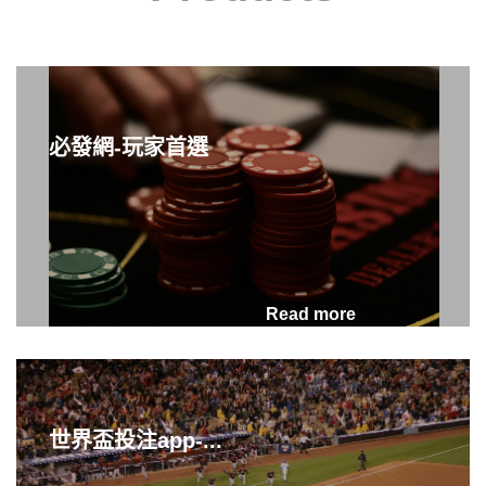
灣政府合法運營的運動彩票平台，
聯賽，並支援多種盤口格式與串關
為台灣民眾提供合法的運彩投注選
玩法，滿足不同層級玩家的需求。
項。自從台灣運彩成立以來，它不
僅吸引了大量運動迷，也成為了許
2024-12-16
多投注者的首選平台。台灣運彩的
必發網-玩家首選
九州無法登入究竟是技術故
主要特點是提供各種體育賽事的投
障還是永久關閉的徵兆？
注，包括足球、籃球、棒球、排球
等各項運動，並且依據賽事的類型
和受歡迎程度，提供不同的賠率和
投注方式。
Read more
2024-12-16
LEO娛樂城無法登入原因成
謎，是否與九州娛樂城一樣
走向關閉？
世界盃投注app-...