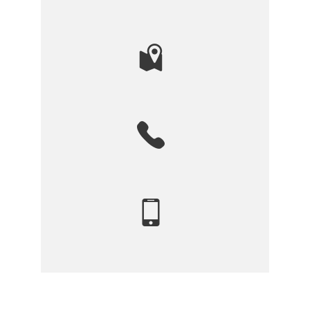
2021-11-25
世界盃賠率如何在台灣的足
世界盃賠率足球可以在很多方法中
球博彩中確保投注
近似計時。提前利率似乎更有可能
存在一個確定的賭注或套利機會
2021-11-18
贏得2022年的秘訣
2021-11-17
如何在在線2022中獲勝