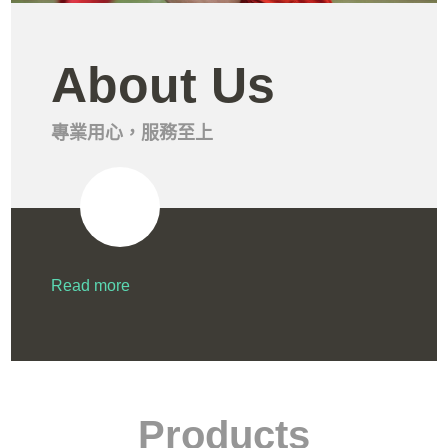
About Us
專業用心，服務至上
2025-04-17
NBA運彩投注策略與賽事
I88娛樂城是近年線上博弈市場中頗
數據分析：提升命中率的實
具知名度的娛樂品牌，以豐富的體
Read more
務研究
育博彩、真人娛樂與電子遊戲為核
心特色。平台操作簡便、頁面設計
流暢，深受亞洲玩家喜愛。特別是
2025-03-07
在體育投注領域，I88提供覆蓋全球
NBA運彩投注攻略：賠率
賽事的即時盤口與賠率資訊，包括
Products
台灣運彩（台灣運動彩券）是由台
分析、投注技巧與必勝策略
NBA、歐冠盃、MLB、NFL等頂尖