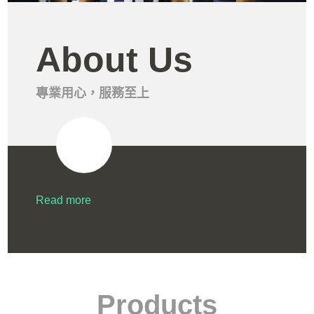
About Us
專業用心，服務至上
Read more
Products