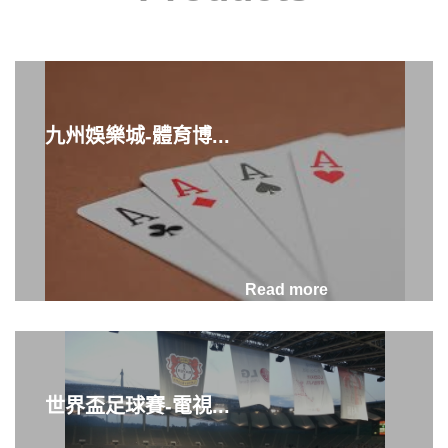
九州娛樂城-體育博...
Read more
世界盃足球賽-電視...