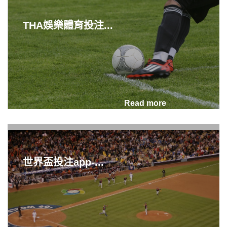
THA娛樂體育投注...
Read more
2025-04-17
世界盃投注app-...
NBA運彩投注策略與賽事
I88娛樂城是近年線上博弈市場中頗
數據分析：提升命中率的實
具知名度的娛樂品牌，以豐富的體
務研究
育博彩、真人娛樂與電子遊戲為核
心特色。平台操作簡便、頁面設計