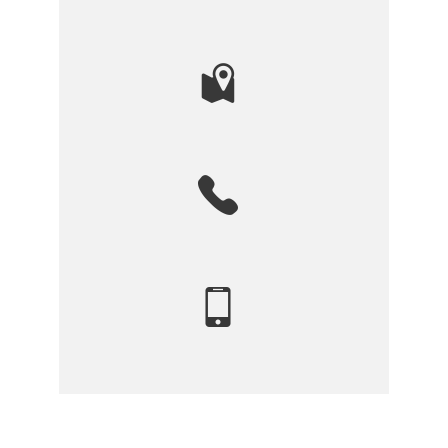
2023-02-07
在線玩百家樂專家指南
百家樂是一款流行的娛樂城遊戲，
已經存在了幾個世紀，但現在可以
在線玩了。對於想要在舒適的家中
享受遊戲的刺激和快節奏動作的玩
家來說，這是個好消息。這是在線
2023-01-25
玩百家樂的專家指南。
在線老虎機無需存款
無需存款的在線老虎機是指無需存
款即可在線玩的老虎機遊戲。這些
遊戲通常由在線娛樂城提供，以此
來吸引新玩家並讓他們有機會嘗試
娛樂城的產品，而無需自己承擔任
2023-01-13
何金錢風險。
在線運動的基礎場中投注
在線體育 場中投注 是一種賭博形