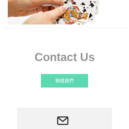
無需存款的在線老虎機是指無需存
款即可在線玩的老虎機遊戲。這些
遊戲通常由在線娛樂城提供，以此
來吸引新玩家並讓他們有機會嘗試
娛樂城的產品，而無需自己承擔任
2023-01-13
何金錢風險。
在線運動的基礎場中投注
Contact Us
在線體育 場中投注 是一種賭博形
式，玩家可以在其中對各種體育賽
事的結果下注。
聯絡我們
2022-03-15
娛樂城如何在台灣玩在線賭
娛樂城在老虎機中，相似之處更加
場老虎機
驚人。在以陸地為主的完全賭場
中，老虎機不再是機械的“單臂強