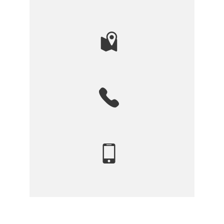
盜”。您將在陸地在線賭場玩的自動
老虎機與您將在互聯網在線玩的自
2022-01-04
動老虎機完全相似賭場。
百家樂台灣有哪些很棒的在
百家樂關於基諾，您需要不要忘記
線賭場遊戲
的一個要素是，它遠非一項真正的
危險運動。沒有任何方式可以預期
會抽取哪些數字。並且前面的球體
現在將不再對下一個球體產生影
2021-12-14
響。這項運動被認為是自然的娛
i88娛樂城台灣的紙牌遊戲
樂。
i88娛樂城百家樂在線賭場運動及其
是怎樣的
所有版本如今在國際世界各地都得
到了執行和珍視。這就是為什麼這
項運動感覺自己在完全以土地為基
礎的完全賭場中陷入困境並不出人
2021-12-06
意料，它開始發展，尋找新的領域
今彩539如何在台灣在線彩
來展示自己。