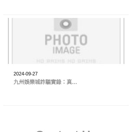
走向關閉？
2024-09-27
九州娛樂城詐騙實錄：真實
玩家血淚控訴不出金陷阱！