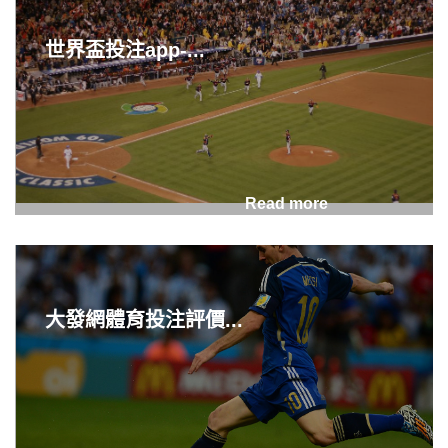
育博彩、真人娛樂與電子遊戲為核
心特色。平台操作簡便、頁面設計
世界盃投注app-...
流暢，深受亞洲玩家喜愛。特別是
在體育投注領域，I88提供覆蓋全球
賽事的即時盤口與賠率資訊，包括
NBA、歐冠盃、MLB、NFL等頂尖
聯賽，並支援多種盤口格式與串關
Read more
玩法，滿足不同層級玩家的需求。
2025-03-07
NBA運彩投注攻略：賠率
台灣運彩（台灣運動彩券）是由台
分析、投注技巧與必勝策略
灣政府合法運營的運動彩票平台，
大發網體育投注評價...
為台灣民眾提供合法的運彩投注選
項。自從台灣運彩成立以來，它不
僅吸引了大量運動迷，也成為了許
多投注者的首選平台。台灣運彩的
主要特點是提供各種體育賽事的投