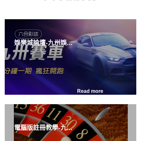
娛樂城論壇-九州娛...
Read more
電腦版註冊教學-九...