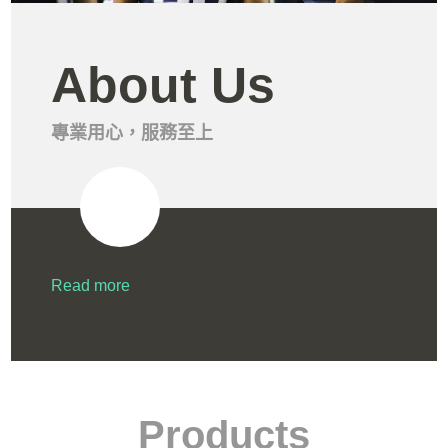
About Us
專業用心，服務至上
Read more
Products