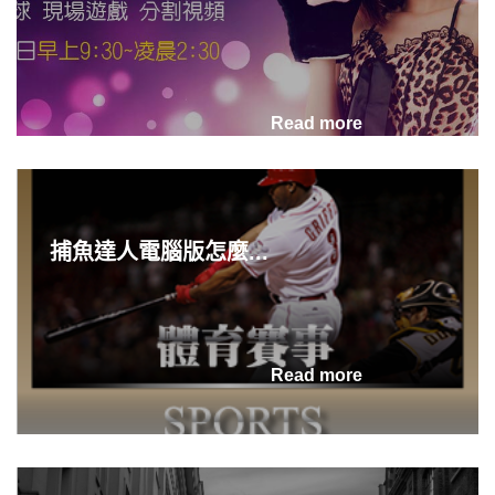
投注方式。
2024-12-16
LEO娛樂城無法登入原因成
謎，是否與九州娛樂城一樣
Read more
走向關閉？
捕魚達人電腦版怎麼...
2024-09-27
九州娛樂城詐騙實錄：真實
玩家血淚控訴不出金陷阱！
Read more
2024-03-20
智慧投資：上班族被動收入