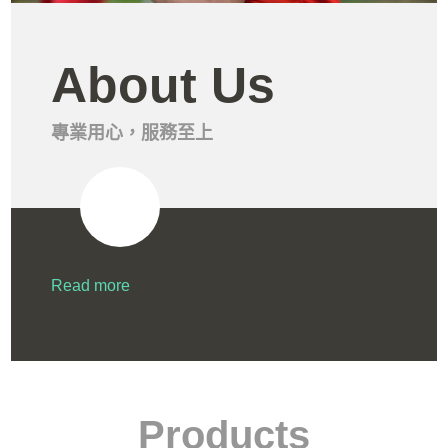
About Us
專業用心，服務至上
Read more
2025-04-17
Products
NBA運彩投注策略與賽事