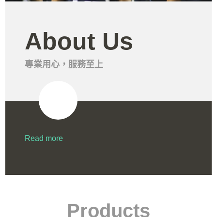
About Us
專業用心，服務至上
Read more
Products