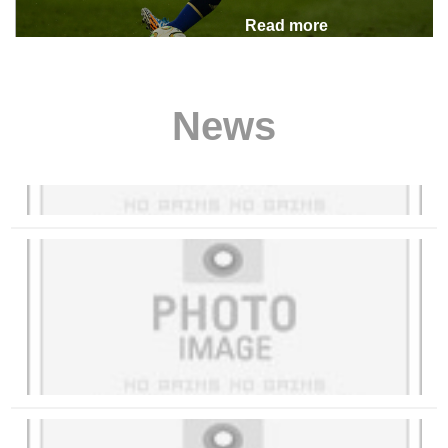
流暢，深受亞洲玩家喜愛。特別是
Read more
2025-03-07
在體育投注領域，I88提供覆蓋全球
NBA運彩投注攻略：賠率
賽事的即時盤口與賠率資訊，包括
台灣運彩（台灣運動彩券）是由台
分析、投注技巧與必勝策略
NBA、歐冠盃、MLB、NFL等頂尖
灣政府合法運營的運動彩票平台，
News
聯賽，並支援多種盤口格式與串關
為台灣民眾提供合法的運彩投注選
玩法，滿足不同層級玩家的需求。
項。自從台灣運彩成立以來，它不
僅吸引了大量運動迷，也成為了許
2024-12-16
多投注者的首選平台。台灣運彩的
九州無法登入究竟是技術故
主要特點是提供各種體育賽事的投
障還是永久關閉的徵兆？
注，包括足球、籃球、棒球、排球
等各項運動，並且依據賽事的類型
和受歡迎程度，提供不同的賠率和
投注方式。
2024-12-16
LEO娛樂城無法登入原因成
謎，是否與九州娛樂城一樣