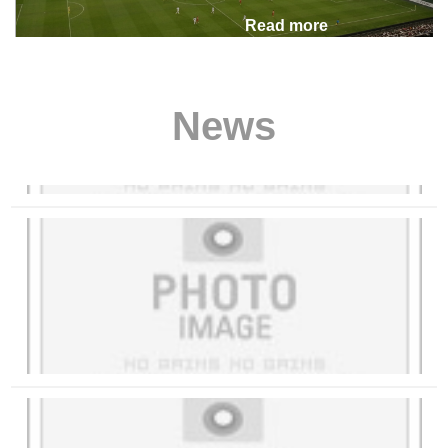
流暢，深受亞洲玩家喜愛。特別是
Read more
2025-03-07
在體育投注領域，I88提供覆蓋全球
NBA運彩投注攻略：賠率
賽事的即時盤口與賠率資訊，包括
台灣運彩（台灣運動彩券）是由台
分析、投注技巧與必勝策略
NBA、歐冠盃、MLB、NFL等頂尖
灣政府合法運營的運動彩票平台，
News
聯賽，並支援多種盤口格式與串關
為台灣民眾提供合法的運彩投注選
玩法，滿足不同層級玩家的需求。
項。自從台灣運彩成立以來，它不
僅吸引了大量運動迷，也成為了許
2024-12-16
多投注者的首選平台。台灣運彩的
九州無法登入究竟是技術故
主要特點是提供各種體育賽事的投
障還是永久關閉的徵兆？
注，包括足球、籃球、棒球、排球
等各項運動，並且依據賽事的類型
和受歡迎程度，提供不同的賠率和
投注方式。
2024-12-16
LEO娛樂城無法登入原因成
謎，是否與九州娛樂城一樣