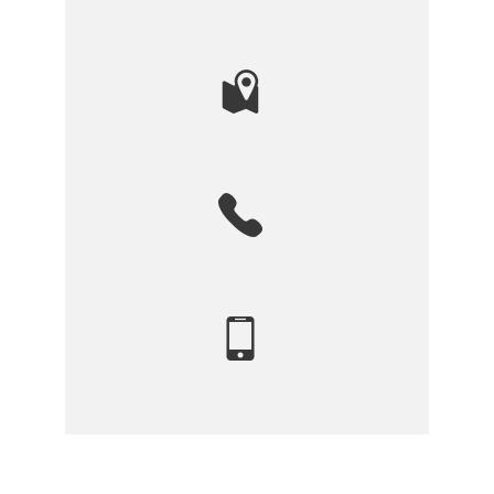
2023-02-07
在線玩百家樂專家指南
百家樂是一款流行的娛樂城遊戲，
已經存在了幾個世紀，但現在可以
在線玩了。對於想要在舒適的家中
享受遊戲的刺激和快節奏動作的玩
家來說，這是個好消息。這是在線
2023-01-25
玩百家樂的專家指南。
在線老虎機無需存款
無需存款的在線老虎機是指無需存
款即可在線玩的老虎機遊戲。這些
遊戲通常由在線娛樂城提供，以此
來吸引新玩家並讓他們有機會嘗試
娛樂城的產品，而無需自己承擔任
2023-01-13
何金錢風險。
在線運動的基礎場中投注
在線體育 場中投注 是一種賭博形