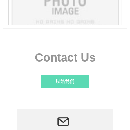
場老虎機
驚人。在以陸地為主的完全賭場
中，老虎機不再是機械的“單臂強
盜”。您將在陸地在線賭場玩的自動
老虎機與您將在互聯網在線玩的自
2022-01-04
動老虎機完全相似賭場。
百家樂台灣有哪些很棒的在
百家樂關於基諾，您需要不要忘記
線賭場遊戲
Contact Us
的一個要素是，它遠非一項真正的
危險運動。沒有任何方式可以預期
會抽取哪些數字。並且前面的球體
聯絡我們
現在將不再對下一個球體產生影
2021-12-14
響。這項運動被認為是自然的娛
i88娛樂城台灣的紙牌遊戲
樂。
i88娛樂城百家樂在線賭場運動及其
是怎樣的
所有版本如今在國際世界各地都得
到了執行和珍視。這就是為什麼這
項運動感覺自己在完全以土地為基