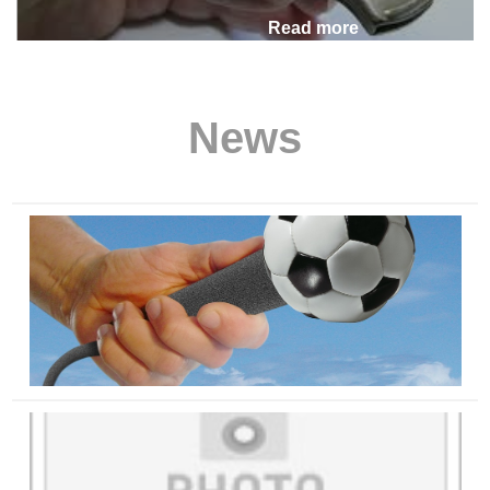
家來說，這是個好消息。這是在線
Read more
2023-01-25
玩百家樂的專家指南。
在線老虎機無需存款
無需存款的在線老虎機是指無需存
News
款即可在線玩的老虎機遊戲。這些
遊戲通常由在線娛樂城提供，以此
來吸引新玩家並讓他們有機會嘗試
娛樂城的產品，而無需自己承擔任
2023-01-13
何金錢風險。
在線運動的基礎場中投注
在線體育 場中投注 是一種賭博形
式，玩家可以在其中對各種體育賽
事的結果下注。
2022-03-15
娛樂城如何在台灣玩在線賭
娛樂城在老虎機中，相似之處更加