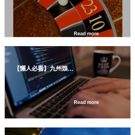
Read more
【懶人必看】九州娛...
Read more