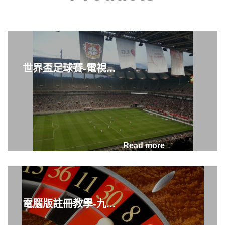
世界盃足球賽-電視...
Read more
電腦版註冊教學-九...