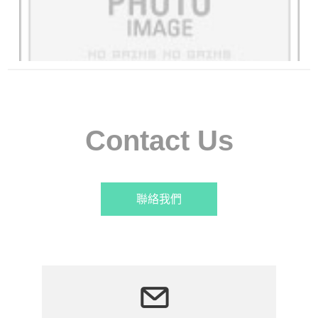
走向關閉？
2024-09-27
九州娛樂城詐騙實錄：真實
玩家血淚控訴不出金陷阱！
Contact Us
聯絡我們
2024-03-20
智慧投資：上班族被動收入
PTT分享與交流！