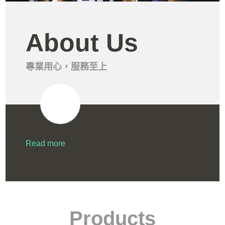
About Us
專業用心，服務至上
Read more
Products