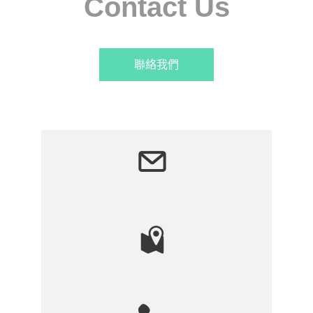
Contact Us
聯絡我們
2024-03-20
智慧投資：上班族被動收入
PTT分享與交流！
2023-02-07