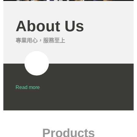
About Us
專業用心，服務至上
Read more
Products