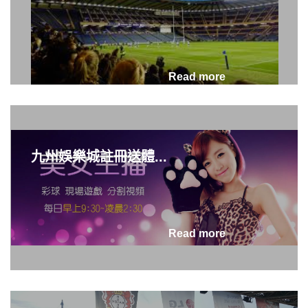
Read more
九州娛樂城註冊送體...
Read more
2025-04-17
NBA運彩投注策略與賽事
I88娛樂城是近年線上博弈市場中頗
數據分析：提升命中率的實
具知名度的娛樂品牌，以豐富的體
務研究