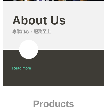
About Us
專業用心，服務至上
Read more
Products