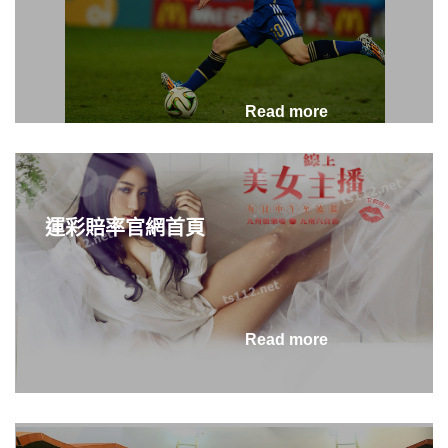
Read more
運彩賠率官網首頁
Read more