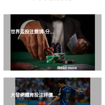
世界盃投注競猜-分...
Read more
大發網體育投注評價...