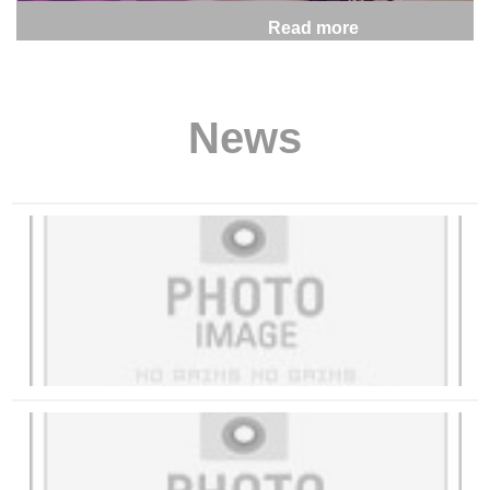
流暢，深受亞洲玩家喜愛。特別是
Read more
2025-03-07
在體育投注領域，I88提供覆蓋全球
NBA運彩投注攻略：賠率
賽事的即時盤口與賠率資訊，包括
台灣運彩（台灣運動彩券）是由台
分析、投注技巧與必勝策略
NBA、歐冠盃、MLB、NFL等頂尖
灣政府合法運營的運動彩票平台，
News
聯賽，並支援多種盤口格式與串關
為台灣民眾提供合法的運彩投注選
玩法，滿足不同層級玩家的需求。
項。自從台灣運彩成立以來，它不
僅吸引了大量運動迷，也成為了許
2024-12-16
多投注者的首選平台。台灣運彩的
九州無法登入究竟是技術故
主要特點是提供各種體育賽事的投
障還是永久關閉的徵兆？
注，包括足球、籃球、棒球、排球
等各項運動，並且依據賽事的類型
和受歡迎程度，提供不同的賠率和
投注方式。
2024-12-16
LEO娛樂城無法登入原因成
謎，是否與九州娛樂城一樣