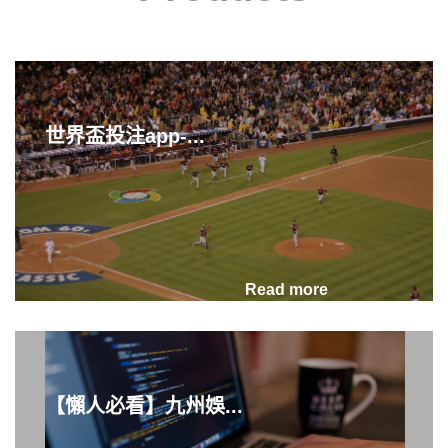
世界盃投注app-...
Read more
【懶人必看】九州娛...